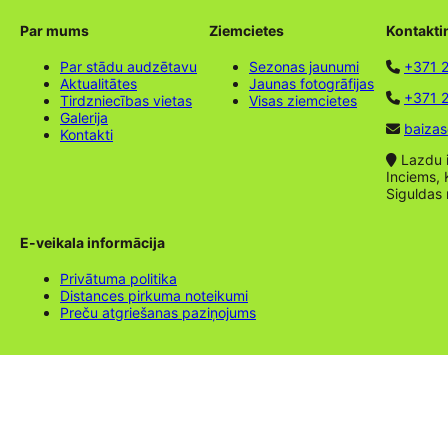
Par mums
Ziemcietes
Kontakti
Par stādu audzētavu
Sezonas jaunumi
+371 
Aktualitātes
Jaunas fotogrāfijas
+371 2
Tirdzniecības vietas
Visas ziemcietes
Galerija
baizas
Kontakti
Lazdu ie
Inciems, 
Siguldas
E-veikala informācija
Privātuma politika
Distances pirkuma noteikumi
Preču atgriešanas paziņojums