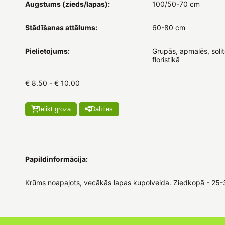
Augstums (zieds/lapas):
100/50-70 cm
Stādīšanas attālums:
60-80 cm
Pielietojums:
Grupās, apmalēs, solit
floristikā
€ 8.50 - € 10.00
Ielikt grozā
Dalīties
Papildinformācija:
Krūms noapaļots, vecākās lapas kupolveida. Ziedkopā - 25-3