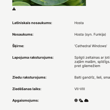
Latīniskais nosaukums:
Hosta
Nosaukums:
Hosta (syn. Funkija)
Šķirne:
'Cathedral Windows'
Lapojuma raksturojums:
Spilgti zeltainas ar ļo
zaļām malām, spīdīgs.
pret gliemežiem
Ziedu raksturojums:
Balti gandrīz, lieli, sma
Ziedēšanas laiks:
VII-VIII
Apgaismojums: