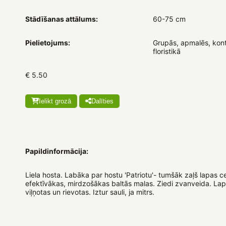
Stādīšanas attālums:
60-75 cm
Pielietojums:
Grupās, apmalēs, kont
floristikā
€ 5.50
Ielikt grozā
Dalīties
Papildinformācija:
Liela hosta. Labāka par hostu 'Patriotu'- tumšāk zaļš lapas c
efektīvākas, mirdzošākas baltās malas. Ziedi zvanveida. L
viļņotas un rievotas. Iztur sauli, ja mitrs.