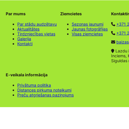
Par mums
Ziemcietes
Kontakti
Par stādu audzētavu
Sezonas jaunumi
+371 
Aktualitātes
Jaunas fotogrāfijas
+371 2
Tirdzniecības vietas
Visas ziemcietes
Galerija
baizas
Kontakti
Lazdu ie
Inciems, 
Siguldas
E-veikala informācija
Privātuma politika
Distances pirkuma noteikumi
Preču atgriešanas paziņojums