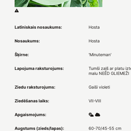
Latīniskais nosaukums:
Hosta
Nosaukums:
Hosta
Šķirne:
'Minuteman'
Lapojuma raksturojums:
Tumši zaļš ar platu izte
malu NEĒD GLIEMEŽI
Ziedu raksturojums:
Gaiši violeti
Ziedēšanas laiks:
VII-VIII
Apgaismojums:
Augstums (zieds/lapas):
60-70/45-55 cm