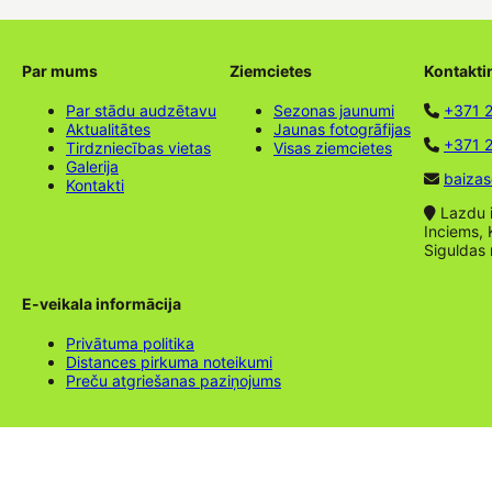
Par mums
Ziemcietes
Kontakti
Par stādu audzētavu
Sezonas jaunumi
+371 
Aktualitātes
Jaunas fotogrāfijas
+371 2
Tirdzniecības vietas
Visas ziemcietes
Galerija
baizas
Kontakti
Lazdu ie
Inciems, 
Siguldas
E-veikala informācija
Privātuma politika
Distances pirkuma noteikumi
Preču atgriešanas paziņojums