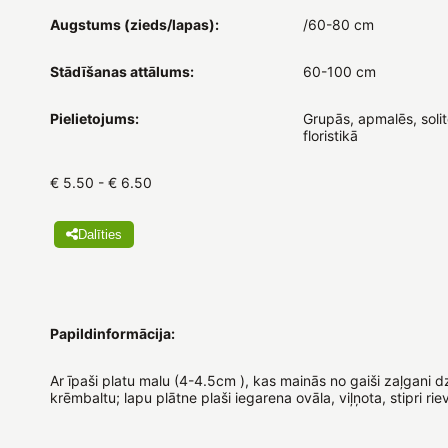
Augstums (zieds/lapas):
/60-80 cm
Stādīšanas attālums:
60-100 cm
Pielietojums:
Grupās, apmalēs, solit
floristikā
€ 5.50 - € 6.50
Dalīties
Papildinformācija:
Ar īpaši platu malu (4-4.5cm ), kas mainās no gaiši zaļgani d
krēmbaltu; lapu plātne plaši iegarena ovāla, viļņota, stipri ri