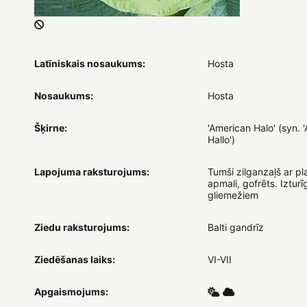
Latīniskais nosaukums:
Hosta
Nosaukums:
Hosta
Šķirne:
'American Halo' (syn. 
Hallo')
Lapojuma raksturojums:
Tumši zilganzaļš ar pl
apmali, gofrēts. Izturī
gliemežiem
Ziedu raksturojums:
Balti gandrīz
Ziedēšanas laiks:
VI-VII
Apgaismojums: