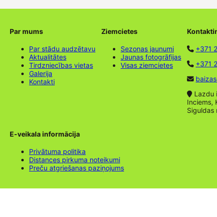
Par mums
Ziemcietes
Kontakti
Par stādu audzētavu
Sezonas jaunumi
+371 
Aktualitātes
Jaunas fotogrāfijas
+371 2
Tirdzniecības vietas
Visas ziemcietes
Galerija
baizas
Kontakti
Lazdu ie
Inciems, 
Siguldas
E-veikala informācija
Privātuma politika
Distances pirkuma noteikumi
Preču atgriešanas paziņojums