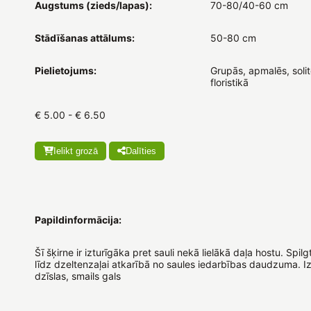
Augstums (zieds/lapas):
70-80/40-60 cm
Stādīšanas attālums:
50-80 cm
Pielietojums:
Grupās, apmalēs, solit
floristikā
€ 5.00 - € 6.50
Ielikt grozā
Dalīties
Papildinformācija:
Šī šķirne ir izturīgāka pret sauli nekā lielākā daļa hostu. Spilg
līdz dzeltenzaļai atkarībā no saules iedarbības daudzuma. Iz
dzīslas, smails gals