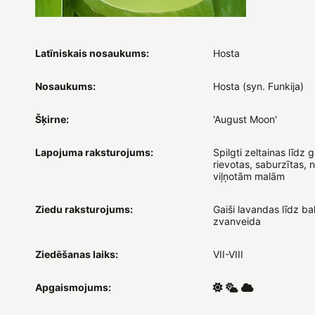
Latīniskais nosaukums:
Hosta
Nosaukums:
Hosta (syn. Funkija)
Šķirne:
'August Moon'
Lapojuma raksturojums:
Spilgti zeltainas līdz ga
rievotas, saburzītas,
viļņotām malām
Ziedu raksturojums:
Gaiši lavandas līdz balt
zvanveida
Ziedēšanas laiks:
VII-VIII
Apgaismojums: