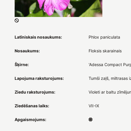
Latīniskais nosaukums:
Phlox paniculata
Nosaukums:
Floksis skarainais
Šķirne:
'Adessa Compact Purp
Lapojuma raksturojums:
Tumši zaļš, miltrasas i
Ziedu raksturojums:
Violeti ar baltu zīmēj
Ziedēšanas laiks:
VII-IX
Apgaismojums: