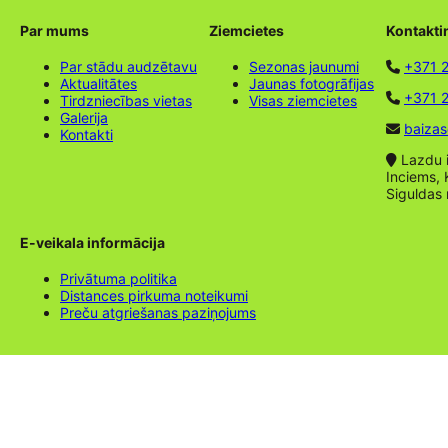
Par mums
Ziemcietes
Kontakti
Par stādu audzētavu
Sezonas jaunumi
+371 
Aktualitātes
Jaunas fotogrāfijas
+371 2
Tirdzniecības vietas
Visas ziemcietes
Galerija
baizas
Kontakti
Lazdu ie
Inciems, 
Siguldas
E-veikala informācija
Privātuma politika
Distances pirkuma noteikumi
Preču atgriešanas paziņojums