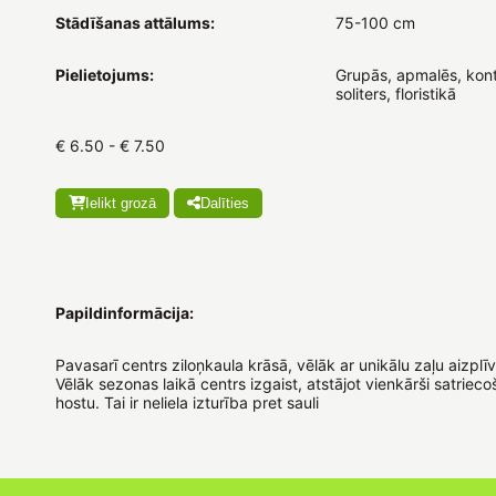
Stādīšanas attālums:
75-100 cm
Pielietojums:
Grupās, apmalēs, kont
soliters, floristikā
€ 6.50 - € 7.50
Ielikt grozā
Dalīties
Papildinformācija:
Pavasarī centrs ziloņkaula krāsā, vēlāk ar unikālu zaļu aizplī
Vēlāk sezonas laikā centrs izgaist, atstājot vienkārši satriecošu
hostu. Tai ir neliela izturība pret sauli