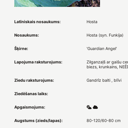
Latīniskais nosaukums:
Hosta
Nosaukums:
Hosta (syn. Funkija)
Šķirne:
'Guardian Angel'
Lapojuma raksturojums:
Zilganzaļš ar gaišu cent
biezs, krunkains, NE
Ziedu raksturojums:
Gandrīz balti , blīvi
Ziedēšanas laiks:
Apgaismojums:
Augstums (zieds/lapas):
80-120/60-80 cm