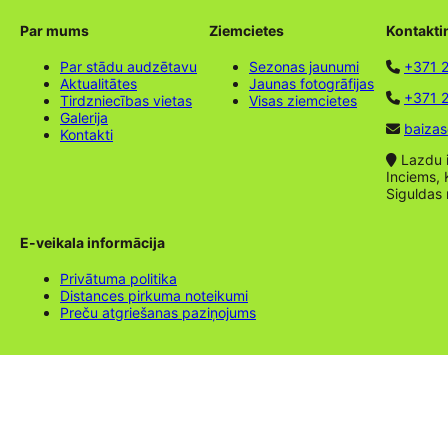
Par mums
Ziemcietes
Kontakti
Par stādu audzētavu
Sezonas jaunumi
+371 
Aktualitātes
Jaunas fotogrāfijas
+371 2
Tirdzniecības vietas
Visas ziemcietes
Galerija
baizas
Kontakti
Lazdu ie
Inciems, 
Siguldas
E-veikala informācija
Privātuma politika
Distances pirkuma noteikumi
Preču atgriešanas paziņojums