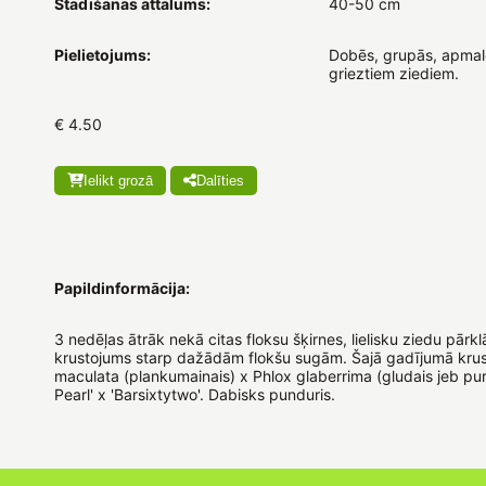
Stādīšanas attālums:
40-50 cm
Pielietojums:
Dobēs, grupās, apmal
grieztiem ziediem.
€ 4.50
Ielikt grozā
Dalīties
Papildinformācija:
3 nedēļas ātrāk nekā citas floksu šķirnes, lielisku ziedu pārkl
krustojums starp dažādām flokšu sugām. Šajā gadījumā krus
maculata (plankumainais) x Phlox glaberrima (gludais jeb pur
Pearl' x 'Barsixtytwo'. Dabisks punduris.