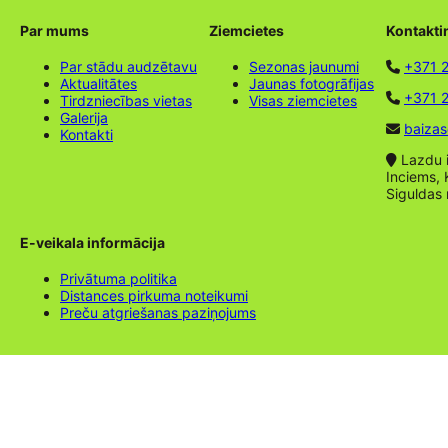
Par mums
Ziemcietes
Kontakti
Par stādu audzētavu
Sezonas jaunumi
+371 
Aktualitātes
Jaunas fotogrāfijas
+371 2
Tirdzniecības vietas
Visas ziemcietes
Galerija
baizas
Kontakti
Lazdu ie
Inciems, 
Siguldas
E-veikala informācija
Privātuma politika
Distances pirkuma noteikumi
Preču atgriešanas paziņojums