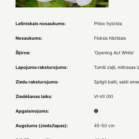
Latīniskais nosaukums:
Phlox hybrida
Nosaukums:
Floksis hibrīdais
Šķirne:
'Opening Act White'
Lapojuma raksturojums:
Tumši zaļš, miltrasas i
Ziedu raksturojums:
Spilgti balti, saldi sma
Ziedēšanas laiks:
VI-VII (IX)
Apgaismojums:
Augstums (zieds/lapas):
45-50 cm