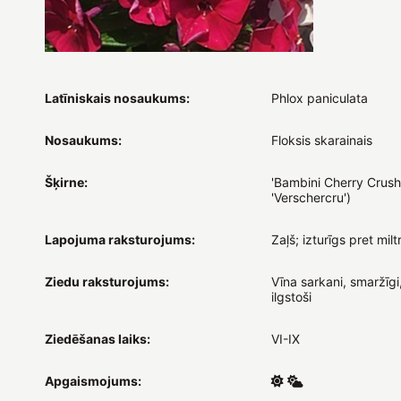
Latīniskais nosaukums:
Phlox paniculata
Nosaukums:
Floksis skarainais
Šķirne:
'Bambini Cherry Crush'
'Verschercru')
Lapojuma raksturojums:
Zaļš; izturīgs pret milt
Ziedu raksturojums:
Vīna sarkani, smaržīgi
ilgstoši
Ziedēšanas laiks:
VI-IX
Apgaismojums: