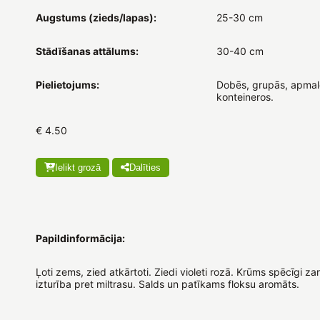
Augstums (zieds/lapas):
25-30 cm
Stādīšanas attālums:
30-40 cm
Pielietojums:
Dobēs, grupās, apmal
konteineros.
€ 4.50
Ielikt grozā
Dalīties
Papildinformācija:
Ļoti zems, zied atkārtoti. Ziedi violeti rozā. Krūms spēcīgi zar
izturība pret miltrasu. Salds un patīkams floksu aromāts.