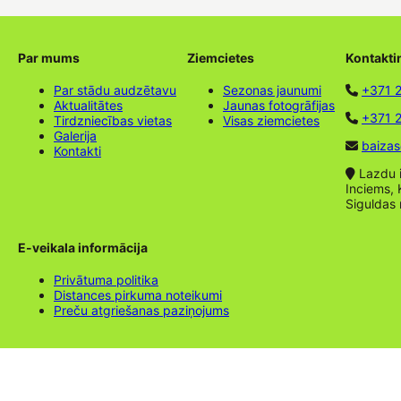
Par mums
Ziemcietes
Kontakti
Par stādu audzētavu
Sezonas jaunumi
+371 
Aktualitātes
Jaunas fotogrāfijas
+371 2
Tirdzniecības vietas
Visas ziemcietes
Galerija
baizas
Kontakti
Lazdu ie
Inciems, 
Siguldas
E-veikala informācija
Privātuma politika
Distances pirkuma noteikumi
Preču atgriešanas paziņojums