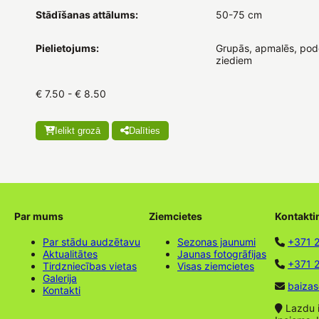
Stādīšanas attālums:
50-75 cm
Pielietojums:
Grupās, apmalēs, podo
ziediem
€ 7.50 - € 8.50
Ielikt grozā
Dalīties
Par mums
Ziemcietes
Kontakti
Par stādu audzētavu
Sezonas jaunumi
+371 
Aktualitātes
Jaunas fotogrāfijas
+371 2
Tirdzniecības vietas
Visas ziemcietes
Galerija
baizas
Kontakti
Lazdu ie