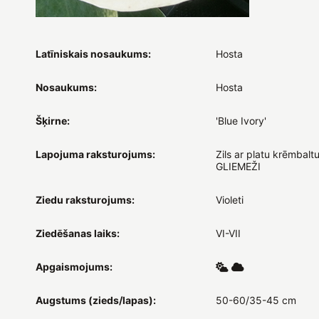
Latīniskais nosaukums:
Hosta
Nosaukums:
Hosta
Šķirne:
'Blue Ivory'
Lapojuma raksturojums:
Zils ar platu krēmbal
GLIEMEŽI
Ziedu raksturojums:
Violeti
Ziedēšanas laiks:
VI-VII
Apgaismojums:
Augstums (zieds/lapas):
50-60/35-45 cm