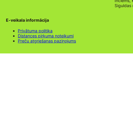
Inciems, 
Siguldas
E-veikala informācija
Privātuma politika
Distances pirkuma noteikumi
Preču atgriešanas paziņojums