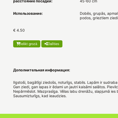
расстояние посадки:
45-60 cm
Использование:
Dobēs, grupās, apmalē
podos, grieztiem ziedi
€ 4.50
Ielikt grozā
Dalīties
Дополнительная информация:
Ilgstoši, bagātīgi ziedošs, noturīgs, stabils. Lapām ir sudrab
Gan ziedi, gan lapas ir ēdami un jautri kaisāmi salātos. Pievilc
Nepārmēslot. Mazprasīga. Vēlas labu drenāžu, slapjumā ies 
Sausumizturīgs, kad ieaudzies.