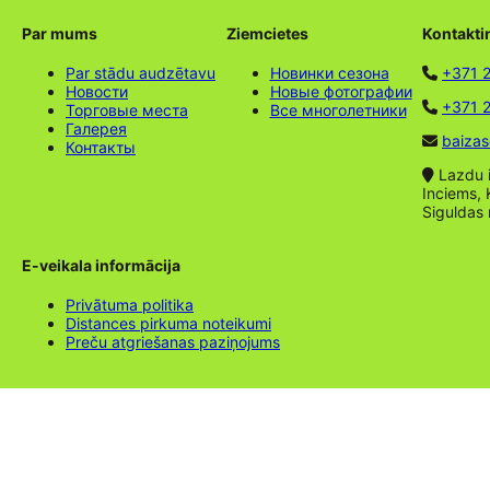
Par mums
Ziemcietes
Kontakti
Par stādu audzētavu
Новинки сезона
+371 
Новости
Новые фотографии
+371 2
Торговые места
Все многолетники
Галерея
baizas
Контакты
Lazdu ie
Inciems, 
Siguldas
E-veikala informācija
Privātuma politika
Distances pirkuma noteikumi
Preču atgriešanas paziņojums