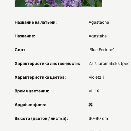
Название на латыни:
Agastache
Название:
Agastahe
Сорт:
'Blue Fortune'
Характеристика лиственности:
Zaļš, aromātisks (pēc 
Характеристика цветов:
Violetzili
Время цветения:
VII-IX
Apgaismojums:
Высота (цветок / листья):
60-80 cm