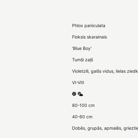
Phlox paniculata
Floksis skarainais
'Blue Boy'
Tumši zaļš
Violetzili, gaišs vidus, lielas zie
VI-VIII
80-100 cm
40-60 cm
Dobēs, grupās, apmalēs, griezti