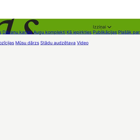
Izziņai
s
Dāvanu kartes
Augu komplekti
Kā iepirkties
Publikācijas
Plašāk pa
zīcijas
Mūsu dārzs
Stādu audzētava
Video
Tirdzniecības vietas
Kon