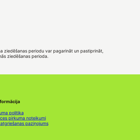
ksa ziedēšanas periodu var pagarināt un pastiprināt,
nās ziedēšanas perioda.
nformācija
uma politika
nces pirkuma noteikumi
 atgriešanas paziņojums