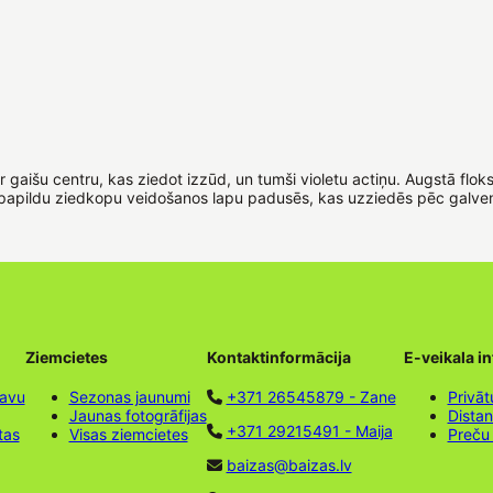
ar gaišu centru, kas ziedot izzūd, un tumši violetu actiņu. Augstā flo
a papildu ziedkopu veidošanos lapu padusēs, kas uzziedēs pēc galve
Ziemcietes
Kontaktinformācija
E-veikala i
tavu
Sezonas jaunumi
+371 26545879 - Zane
Privāt
Jaunas fotogrāfijas
Dista
+371 29215491 - Maija
tas
Visas ziemcietes
Preču
baizas@baizas.lv