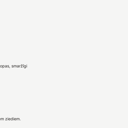
dkopas, smaržīgi
em ziediem.