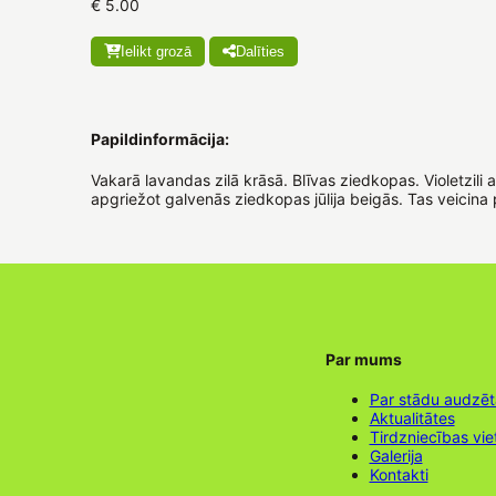
€ 5.00
Ielikt grozā
Dalīties
Papildinformācija:
Vakarā lavandas zilā krāsā. Blīvas ziedkopas. Violetzili 
apgriežot galvenās ziedkopas jūlija beigās. Tas veicin
Par mums
Par stādu audzē
Aktualitātes
Tirdzniecības vie
Galerija
Kontakti