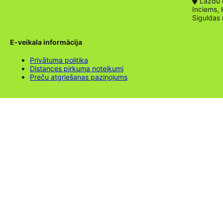
Lazdu ie
Inciems, 
Siguldas
E-veikala informācija
Privātuma politika
Distances pirkuma noteikumi
Preču atgriešanas paziņojums