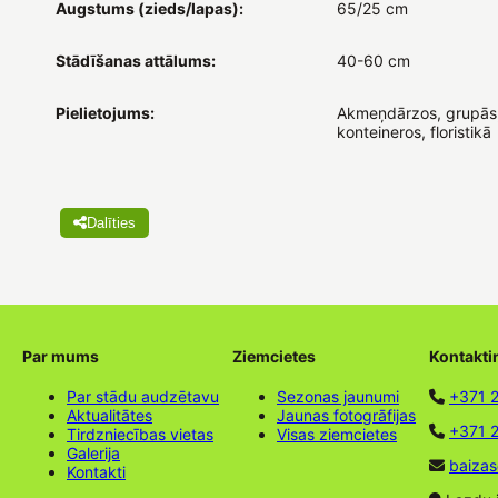
Augstums (zieds/lapas):
65/25 cm
Stādīšanas attālums:
40-60 cm
Pielietojums:
Akmeņdārzos, grupās
konteineros, floristikā
Dalīties
Par mums
Ziemcietes
Kontakti
Par stādu audzētavu
Sezonas jaunumi
+371 
Aktualitātes
Jaunas fotogrāfijas
+371 2
Tirdzniecības vietas
Visas ziemcietes
Galerija
baizas
Kontakti