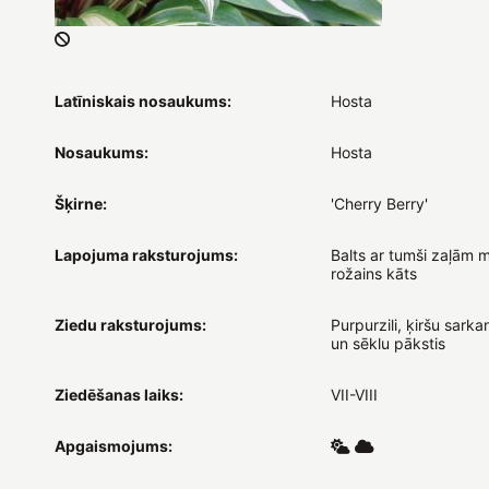
Latīniskais nosaukums:
Hosta
Nosaukums:
Hosta
Šķirne:
'Cherry Berry'
Lapojuma raksturojums:
Balts ar tumši zaļām 
rožains kāts
Ziedu raksturojums:
Purpurzili, ķiršu sarka
un sēklu pākstis
Ziedēšanas laiks:
VII-VIII
Apgaismojums: