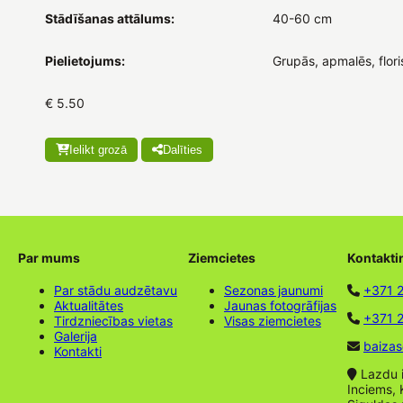
Stādīšanas attālums:
40-60 cm
Pielietojums:
Grupās, apmalēs, flori
€ 5.50
Ielikt grozā
Dalīties
Par mums
Ziemcietes
Kontakti
Par stādu audzētavu
Sezonas jaunumi
+371 
Aktualitātes
Jaunas fotogrāfijas
+371 2
Tirdzniecības vietas
Visas ziemcietes
Galerija
baizas
Kontakti
Lazdu ie
Inciems, 