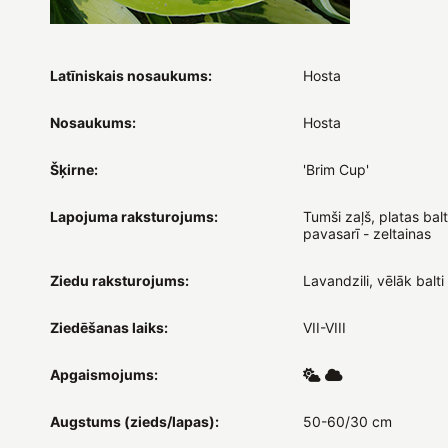
Latīniskais nosaukums:
Hosta
Nosaukums:
Hosta
Šķirne:
'Brim Cup'
Lapojuma raksturojums:
Tumši zaļš, platas bal
pavasarī - zeltainas
Ziedu raksturojums:
Lavandzili, vēlāk balti
Ziedēšanas laiks:
VII-VIII
Apgaismojums:
Augstums (zieds/lapas):
50-60/30 cm