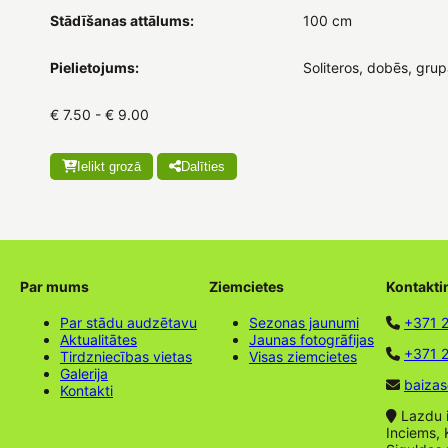
Stādīšanas attālums:
100 cm
Pielietojums:
Soliteros, dobēs, grupā
€ 7.50 - € 9.00
Ielikt grozā
Dalīties
Par mums
Ziemcietes
Kontakti
Par stādu audzētavu
Sezonas jaunumi
+371 
Aktualitātes
Jaunas fotogrāfijas
+371 2
Tirdzniecības vietas
Visas ziemcietes
Galerija
baizas
Kontakti
Lazdu ie
Inciems, 