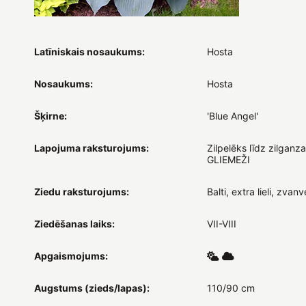
Latīniskais nosaukums:
Hosta
Nosaukums:
Hosta
Šķirne:
'Blue Angel'
Lapojuma raksturojums:
Zilpelēks līdz zilganz
GLIEMEŽI
Ziedu raksturojums:
Balti, extra lieli, zvan
Ziedēšanas laiks:
VII-VIII
Apgaismojums:
Augstums (zieds/lapas):
110/90 cm