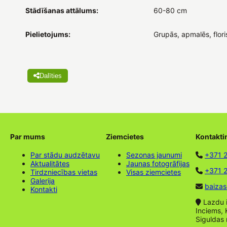
Stādīšanas attālums:
60-80 cm
Pielietojums:
Grupās, apmalēs, flori
Dalīties
Par mums
Ziemcietes
Kontakti
Par stādu audzētavu
Sezonas jaunumi
+371 
Aktualitātes
Jaunas fotogrāfijas
+371 2
Tirdzniecības vietas
Visas ziemcietes
Galerija
baizas
Kontakti
Lazdu ie
Inciems, 
Siguldas