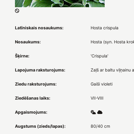
Latīniskais nosaukums:
Hosta crispula
Nosaukums:
Hosta (syn. Hosta kro
Šķirne:
'Crispula'
Lapojuma raksturojums:
Zaļš ar baltu viļņainu 
Ziedu raksturojums:
Gaiši violeti
Ziedēšanas laiks:
VII-VIII
Apgaismojums:
Augstums (zieds/lapas):
80/40 cm