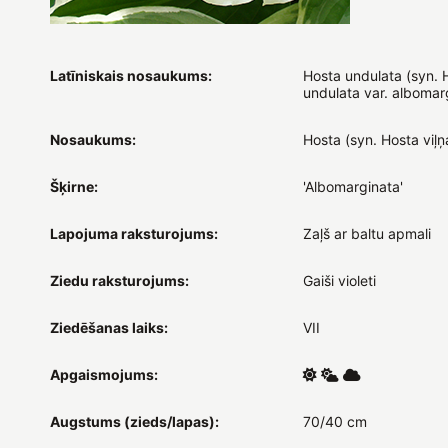
Latīniskais nosaukums:
Hosta undulata (syn. 
undulata var. albomar
Nosaukums:
Hosta (syn. Hosta viļņa
Šķirne:
'Albomarginata'
Lapojuma raksturojums:
Zaļš ar baltu apmali
Ziedu raksturojums:
Gaiši violeti
Ziedēšanas laiks:
VII
Apgaismojums:
Augstums (zieds/lapas):
70/40 cm