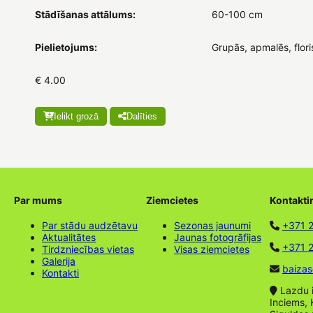
Stādīšanas attālums:
60-100 cm
Pielietojums:
Grupās, apmalēs, flori
€ 4.00
Ielikt grozā
Dalīties
Par mums
Ziemcietes
Kontakti
Par stādu audzētavu
Sezonas jaunumi
+371 
Aktualitātes
Jaunas fotogrāfijas
+371 2
Tirdzniecības vietas
Visas ziemcietes
Galerija
baizas
Kontakti
Lazdu ie
Inciems, 