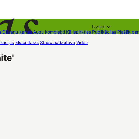
Izziņai
s
Dāvanu kartes
Augu komplekti
Kā iepirkties
Publikācijas
Plašāk pa
zīcijas
Mūsu dārzs
Stādu audzētava
Video
Tirdzniecības vietas
Kon
ite'