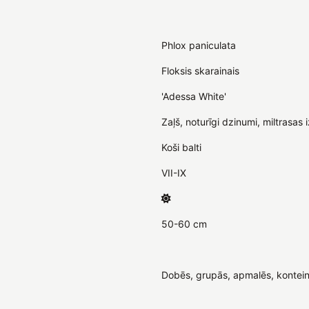
Phlox paniculata
Floksis skarainais
'Adessa White'
Zaļš, noturīgi dzinumi, miltrasas 
Koši balti
VII-IX
50-60 cm
Dobēs, grupās, apmalēs, kontein