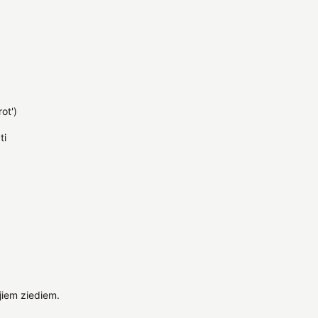
ot')
ti
jiem ziediem.