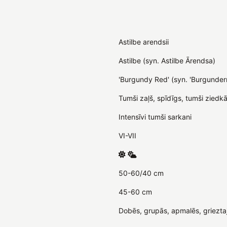
Astilbe arendsii
Astilbe (syn. Astilbe Ārendsa)
'Burgundy Red' (syn. 'Burgunderr
Tumši zaļš, spīdīgs, tumši ziedkā
Intensīvi tumši sarkani
VI-VII
50-60/40 cm
45-60 cm
Dobēs, grupās, apmalēs, griezta