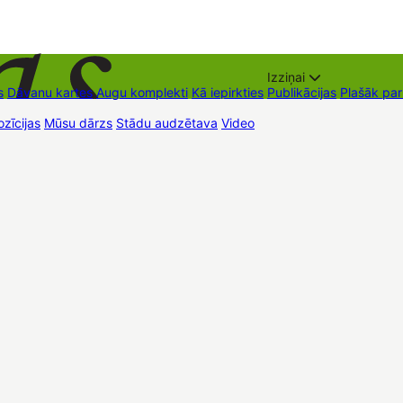
Izziņai
s
Dāvanu kartes
Augu komplekti
Kā iepirkties
Publikācijas
Plašāk pa
zīcijas
Mūsu dārzs
Stādu audzētava
Video
Tirdzniecības vietas
Kon