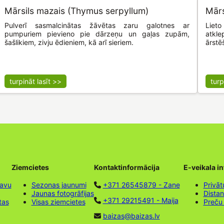
Mārsils mazais (Thymus serpyllum)
Mārs
Pulverī sasmalcinātas žāvētas zaru galotnes ar
Liet
pumpuriem pievieno pie dārzeņu un gaļas zupām,
atkle
šašlikiem, zivju ēdieniem, kā arī sieriem.
ārstē
turpināt lasīt >>
turp
Ziemcietes
Kontaktinformācija
E-veikala i
tavu
Sezonas jaunumi
+371 26545879 - Zane
Privāt
Jaunas fotogrāfijas
Dista
+371 29215491 - Maija
tas
Visas ziemcietes
Preču
baizas@baizas.lv