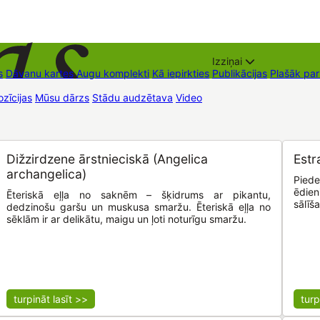
Izziņai
s
Dāvanu kartes
Augu komplekti
Kā iepirkties
Publikācijas
Plašāk pa
zīcijas
Mūsu dārzs
Stādu audzētava
Video
Tirdzniecības vietas
Kon
Dižzirdzene ārstnieciskā (Angelica
Estr
archangelica)
Piede
ēdien
Ēteriskā eļļa no saknēm – šķidrums ar pikantu,
sālīš
dedzinošu garšu un muskusa smaržu. Ēteriskā eļļa no
sēklām ir ar delikātu, maigu un ļoti noturīgu smaržu.
turpināt lasīt >>
turp