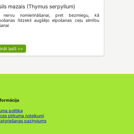
ils mazais (Thymus serpyllum)
o nervu nomierināšanai, pret bezmiegu, kā
pošanas līdzekli augšējo elpošanas ceļu slimību
šanai
ināt lasīt >>
nformācija
uma politika
nces pirkuma noteikumi
 atgriešanas paziņojums