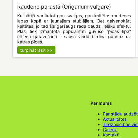
Raudene parastā (Origanum vulgare)
Kulinārijā var lietot gan svaigas, gan kaltētas raudenes
lapas kopā ar jaunajiem stublājiem. Bet galvenokārt
kaltētas, jo tad šis garšaugs rada daudz lielāku efektu.
Plaši tiek izmantota popularitāti guvušo “picas tipa”
ēdienu gatavošanā - sausā veidā birdina gandrīz uz
katras picas.
turpināt lasīt >>
Par mums
Par stādu audzē
Aktualitātes
Tirdzniecības vie
Galerija
Kontakti