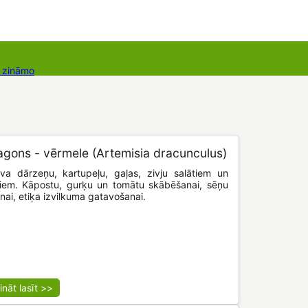
r zināmo
takti
Dāvanu kartes
Augu komplekti
agons - vērmele (Artemisia dracunculus)
va dārzeņu, kartupeļu, gaļas, zivju salātiem un
iem. Kāpostu, gurķu un tomātu skābēšanai, sēņu
anai, etiķa izvilkuma gatavošanai.
ināt lasīt >>