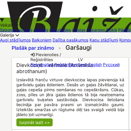
Veikals
Sezonas jaunumi
Astilbes
Graudzāles
Hostas
Papardes
Flokši
Pārējā
Galerija
Augi stādījumos
Balkoniem
Dalība pasākumos
Kapu stādījumi
Kompo
Garšaugi
Plašāk par zināmo
»
+37126545879
baizas@baizas.lv
Pievienoties /
Reģistrēties
LV
Stādu grozs
Dievkociņš - vērmele (Artemisia
Pievienoties
Reģistrēties
Eesti
English
Русский
abrothanum)
Izslavētā franču virtuve dievkociņa lapas pievienoja kā
garšvielu gaļas ēdieniem. Desās un gaļas žāvēšanai, uz
gaļas cepeša pirms ņemšanas no cepeškrāsns. Cūkas,
zoss, pīles un jēra gaļas ēdienos tā bija neatņemama
garšvielu buķetes sastāvdaļa. Dievkociņa lietošana
liecināja par pavāra prasmi un izsmalcināto gaumi.
Izteiktās smaržas un rūgtuma dēļ tas svaigā veidā bija
jālieto ļoti uzmanīgi.
turpināt lasīt >>