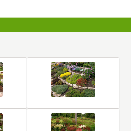
u kartes
Augu komplekti