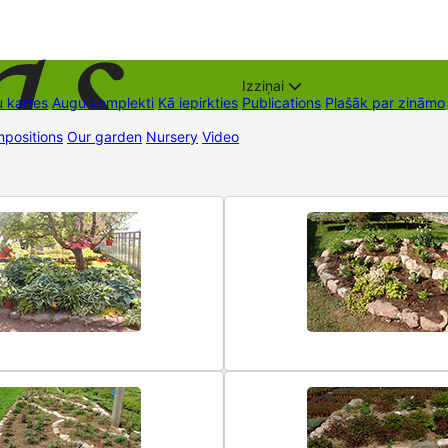
Izziņai
 kartes
Augu komplekti
Kā iepirkties
Publications
Plašāk par zināmo
positions
Our garden
Nursery
Video
Trading places
Contacts
Dāvan