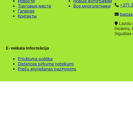
Новости
Новые фотографии
+371 2
Торговые места
Все многолетники
Галерея
baizas
Контакты
Lazdu ie
Inciems, 
Siguldas
E-veikala informācija
Privātuma politika
Distances pirkuma noteikumi
Preču atgriešanas paziņojums