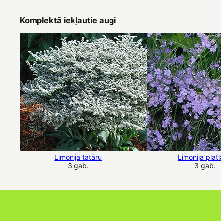
Komplektā iekļautie augi
Limonija tatāru
Limonija plat
3 gab.
3 gab.