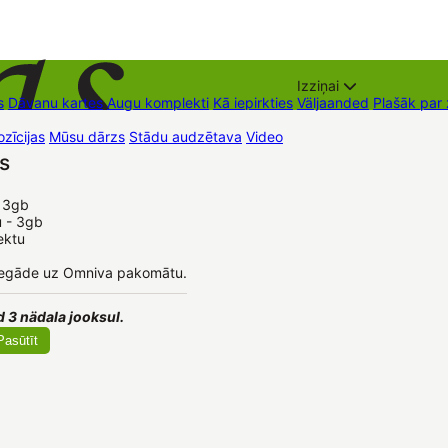
Izziņai
s
Dāvanu kartes
Augu komplekti
Kā iepirkties
Väljaanded
Plašāk par
zīcijas
Mūsu dārzs
Stādu audzētava
Video
Müügipunktid
Kontaktid
s
 3gb

u - 3gb
ektu
iegāde uz Omniva pakomātu.
 3 nädala jooksul.
Pasūtīt