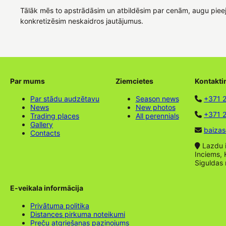
Tālāk mēs to apstrādāsim un atbildēsim par cenām, augu piee
konkretizēsim neskaidros jautājumus.
Par mums
Ziemcietes
Kontakti
Par stādu audzētavu
Season news
+371 
News
New photos
+371 2
Trading places
All perennials
Gallery
baizas
Contacts
Lazdu ie
Inciems, 
Siguldas
E-veikala informācija
Privātuma politika
Distances pirkuma noteikumi
Preču atgriešanas paziņojums