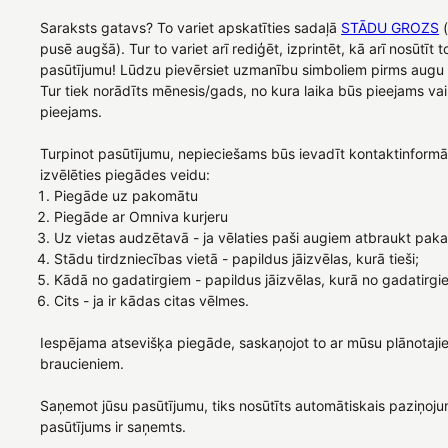
Saraksts gatavs? To variet apskatīties sadaļā
STĀDU GROZS
(
pusē augšā). Tur to variet arī rediģēt, izprintēt, kā arī nosūtīt
pasūtījumu! Lūdzu pievērsiet uzmanību simboliem pirms aug
Tur tiek norādīts mēnesis/gads, no kura laika būs pieejams vai
pieejams.
Turpinot pasūtījumu, nepieciešams būs ievadīt kontaktinformāc
izvēlēties piegādes veidu:
Piegāde uz pakomātu
Piegāde ar Omniva kurjeru
Uz vietas audzētavā - ja vēlaties paši augiem atbraukt paka
Stādu tirdzniecības vietā - papildus jāizvēlas, kurā tieši;
Kādā no gadatirgiem - papildus jāizvēlas, kurā no gadatirgi
Cits - ja ir kādas citas vēlmes.
Iespējama atsevišķa piegāde, saskaņojot to ar mūsu plānotaji
braucieniem.
Saņemot jūsu pasūtījumu, tiks nosūtīts automātiskais paziņoju
pasūtījums ir saņemts.