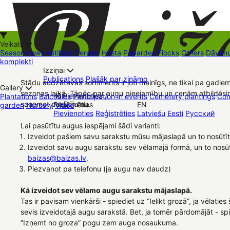
Veikals
Season news
Astilbes
Cereals
Hosta
Papardes
Flocks
Others
Dāvanu
komplekti
Izziņai
Kā iepirkties
Publications
Plašāk par zināmo
Stādu audzētavas sortiments ir ļoti mainīgs, ne tikai pa gadiem
+37126545879
baizas@baizas.lv
Gallery
sezonas laikā. Tāpēc par augu pieejamību un cenām atbildēsi
Pievienoties /
Plantations
Balconies
Participation in events
Cemetery plantings
Com
saņemot pasūtījumu.
Reģistrēties
EN
garden
Nursery
Video
Stādu grozs
Pievienoties
Reģistrēties
Latviešu
Eesti
Русский
Trading places
Contacts
Dāvanu kartes
Augu komplekti
Lai pasūtītu augus iespējami šādi varianti:
Izveidot pašiem savu sarakstu mūsu mājaslapā un to nosūtī
Izveidot savu augu sarakstu sev vēlamajā formā, un to nosū
baizas@baizas.lv
.
Piezvanot pa telefonu (ja augu nav daudz)
Kā izveidot sev vēlamo augu sarakstu mājaslapā.
Tas ir pavisam vienkārši - spiediet uz “Ielikt grozā”, ja vēlatie
sevis izveidotajā augu sarakstā. Bet, ja tomēr pārdomājāt - sp
“Izņemt no groza” pogu zem auga nosaukuma.